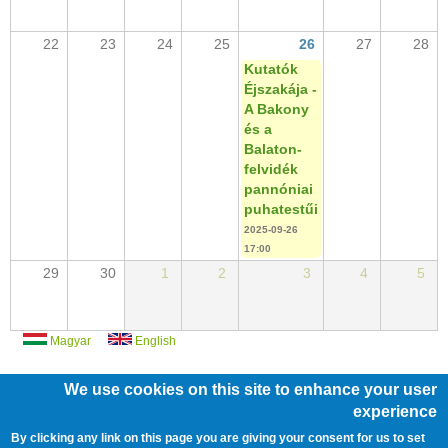
22
23
24
25
26
27
28
Kutatók
Éjszakája -
A Bakony
és a
Balaton-
felvidék
pannóniai
puhatestűi
2025-09-26
17:00
29
30
1
2
3
4
5
Magyar
English
We use cookies on this site to enhance your user
experience
/
/
/
By clicking any link on this page you are giving your consent for us to set
ÁLLÁSOK
ÜVEGZSEB
KÖZÉRDEKŰ ADATOK