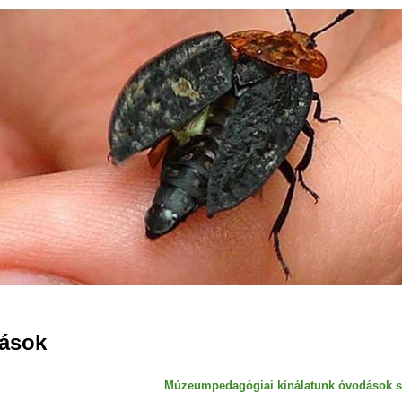
Jump to navigation
ások
Múzeumpedagógiai kínálatunk óvodások 