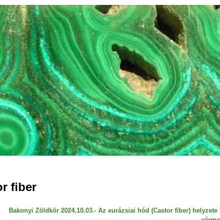
Jump to navigation
r fiber
Bakonyi Zöldkör 2024.10.03.- Az eurázsiai hód (Castor fiber) helyzet
várme