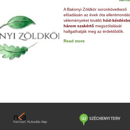
A Bakonyi Zöldkör soronkövetkező
előadásán az évek óta ellentmondá
véleményeket kiváltó
hód-kérdésb
három szakértő
megszólalását
hallgathatják meg az érdeklődők.
Read more
a
b
o
u
t
B
a
k
o
n
y
i
Z
ö
l
d
k