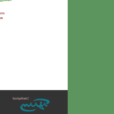
sos
en