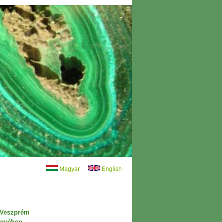
Magyar
English
e Veszprém
gyében