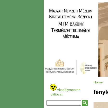
Home
Y
o
Akadálymentes
u
fényl
a
változat
r
e
h
S
S
e
e
e
r