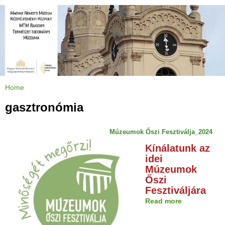
Jump to navigation
Home
Y
o
u
gasztronómia
a
r
e
h
Múzeumok Őszi Fesztiválja_2024
e
r
Kínálatunk az
e
idei
Múzeumok
Őszi
Fesztiváljára
Read more
a
b
o