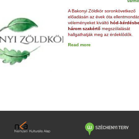
várme
A Bakonyi Zöldkör soronkövetkező
előadásán az évek óta ellentmondá
véleményeket kiváltó
hód-kérdésb
három szakértő
megszólalását
hallgathatják meg az érdeklődők.
Read more
a
b
o
u
t
B
a
k
o
n
y
i
Z
ö
l
d