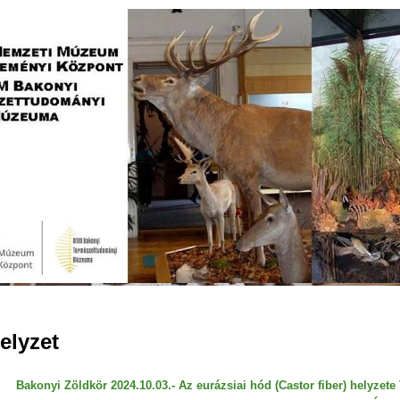
Jump to navigation
elyzet
Bakonyi Zöldkör 2024.10.03.- Az eurázsiai hód (Castor fiber) helyzet