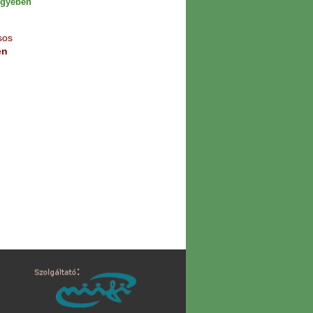
gyében
sos
en