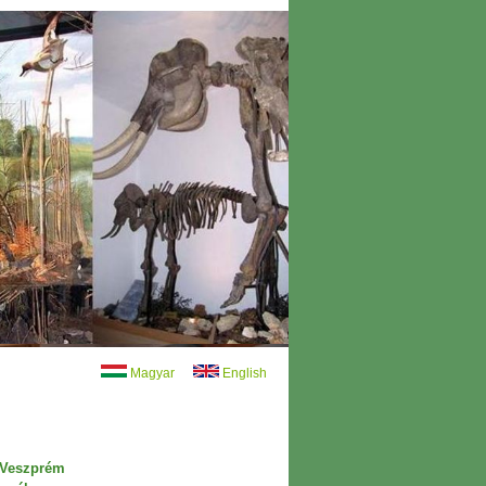
Magyar
English
e Veszprém