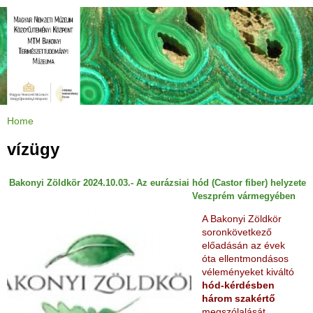
Jump to navigation
Home
Y
o
u
vízügy
a
r
e
h
Bakonyi Zöldkör 2024.10.03.- Az eurázsiai hód (Castor fiber) helyzete
e
r
Veszprém vármegyében
e
A Bakonyi Zöldkör
soronkövetkező
előadásán az évek
óta ellentmondásos
véleményeket kiváltó
hód-kérdésben
három szakértő
megszólalását