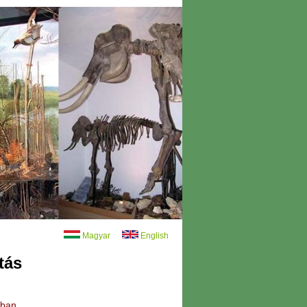
Magyar
English
tás
kban