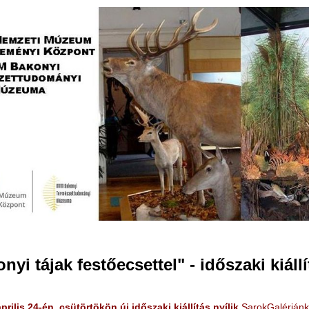
Jump to navigation
nyi tájak festőecsettel" - időszaki kiállí
prilis 24-én, csütörtökön új időszaki kiállítás nyílik
SarokGalérián