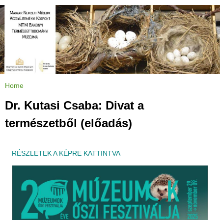
Jump to navigation
Home
Y
o
u
Dr. Kutasi Csaba: Divat a
a
r
e
természetből (előadás)
h
e
r
e
RÉSZLETEK A KÉPRE KATTINTVA