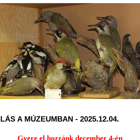
Jump to navigation
LÁS A MÚZEUMBAN - 2025.12.04.
Gyere el hozzánk december 4-én