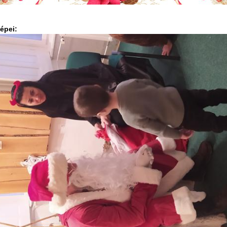
képei: