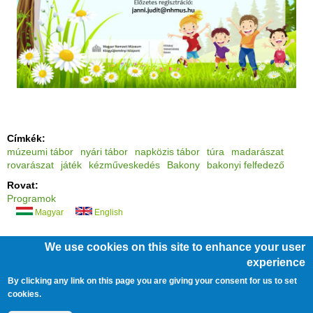
Címkék:
múzeumi tábor
nyári tábor
napközis tábor
túra
madarászat
rovarászat
játék
kézműveskedés
Bakony
bakonyi felfedező
Rovat:
Programok
Magyar
English
We use cookies on this site to enhance your user
experience
/
/
/
ÁLLÁSOK
ÜVEGZSEB
KÖZÉRDEKŰ ADATOK
By clicking any link on this page you are giving your consent for us to set
/
/
/
cookies.
BARÁTI KÖR
PÁLYÁZATOK
JOGI NYILATKOZATOK
IMPRESSZUM