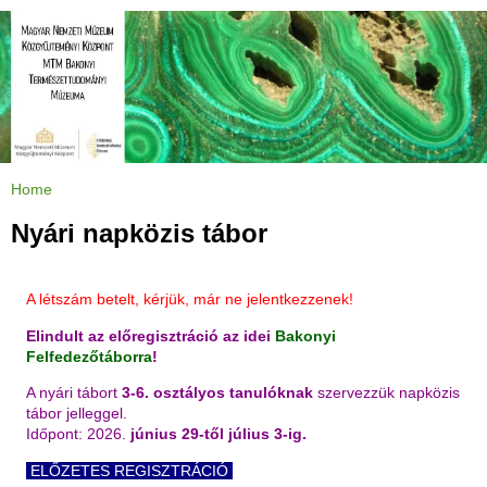
Jump to navigation
Home
Y
o
u
Nyári napközis tábor
a
r
e
h
e
A létszám betelt, kérjük, már ne jelentkezzenek!
r
e
Elindult az előregisztráció az idei
Bakonyi
Felfedezőtáborra
!
A nyári tábort
3-6. osztályos tanulóknak
szervezzük napközis
tábor jelleggel.
Időpont: 2026.
június 29-től július 3-ig.
ELŐZETES REGISZTRÁCIÓ