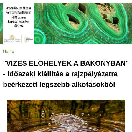
Jump to navigation
Home
Y
o
u
"VIZES ÉLŐHELYEK A BAKONYBAN"
a
r
e
- időszaki kiállítás a rajzpályázatra
h
e
r
beérkezett legszebb alkotásokból
e