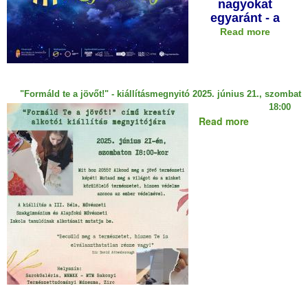
nagyokat
egyaránt - a
Read more
a
b
o
u
t
"Formáld te a jövőt!" - kiállításmegnyitó 2025. június 21., szombat
I
18:00
d
a
Read more
é
b
n
o
i
u
s
t
M
"
ú
F
z
o
e
r
u
m
m
á
o
l
k
d
É
t
j
e
s