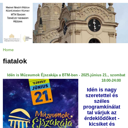
Jump to navigation
Home
Y
o
u
fiatalok
a
r
e
h
Idén is Múzeumok Éjszakája a BTM-ben - 2025.június 21., szombat
e
r
18:00-24:00
e
Idén is nagy
szeretettel és
széles
programkínálat
tal várjuk az
érdeklődőket -
kicsiket és