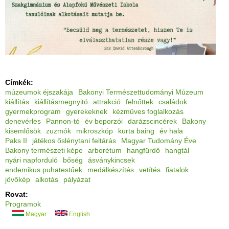
Címkék:
múzeumok éjszakája
Bakonyi Természettudományi Múzeum
kiállítás
kiállításmegnyitó
attrakció
felnőttek
családok
gyermekprogram
gyerekeknek
kézműves foglalkozás
denevérles
Pannon-tó
év beporzói
darázscincérek
Bakony
kisemlősök
zuzmók
mikroszkóp
kurta baing
év hala
Paks II
játékos őslénytani feltárás
Magyar Tudomány Éve
Bakony természeti képe
arborétum
hangfürdő
hangtál
nyári napforduló
bőség
ásványkincsek
endemikus puhatestűek
medálkészítés
vetítés
fiatalok
jövőkép
alkotás
pályázat
Rovat:
Programok
Magyar
English