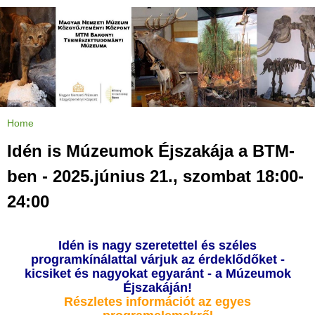
Jump to navigation
Home
Y
o
u
Idén is Múzeumok Éjszakája a BTM-
a
r
e
ben - 2025.június 21., szombat 18:00-
h
e
r
24:00
e
Idén is nagy szeretettel és széles
programkínálattal várjuk az érdeklődőket -
kicsiket és nagyokat egyaránt - a Múzeumok
Éjszakáján!
Részletes információt az egyes