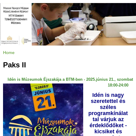
Jump to navigation
Home
Y
o
u
Paks II
a
r
e
h
Idén is Múzeumok Éjszakája a BTM-ben - 2025.június 21., szombat
e
r
18:00-24:00
e
Idén is nagy
szeretettel és
széles
programkínálat
tal várjuk az
érdeklődőket -
kicsiket és