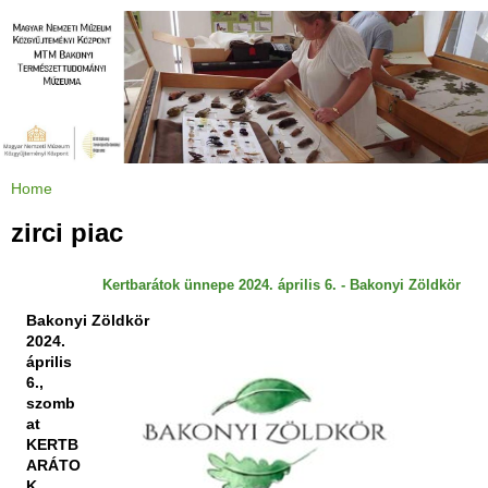
Jump to navigation
Home
Y
o
u
zirci piac
a
r
e
h
Kertbarátok ünnepe 2024. április 6. - Bakonyi Zöldkör
e
r
e
Bakonyi Zöldkör
2024.
április
6.,
szomb
at
KERTB
ARÁTO
K