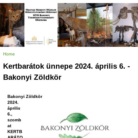
Jump to navigation
Home
Y
o
u
Kertbarátok ünnepe 2024. április 6. -
a
r
e
Bakonyi Zöldkör
h
e
r
e
Bakonyi Zöldkör
2024.
április
6.,
szomb
at
KERTB
ARÁTO