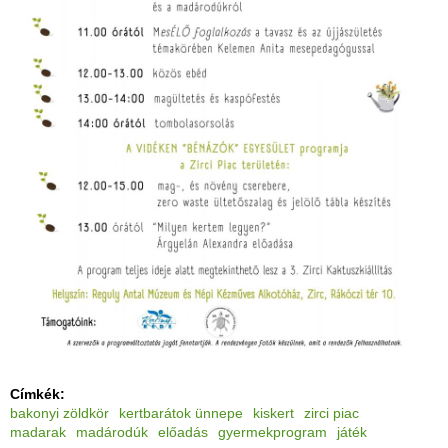
Címkék:
bakonyi zöldkör
kertbarátok ünnepe
kiskert
zirci piac
madarak
madárodúk
előadás
gyermekprogram
játék