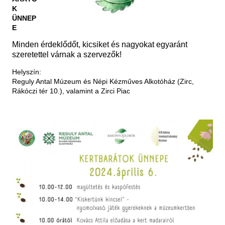
K
ÜNNEP
E
Minden érdeklődőt, kicsiket és nagyokat egyaránt
szeretettel várnak a szervezők!
Helyszín:
Reguly Antal Múzeum és Népi Kézműves Alkotóház (Zirc,
Rákóczi tér 10.), valamint a Zirci Piac