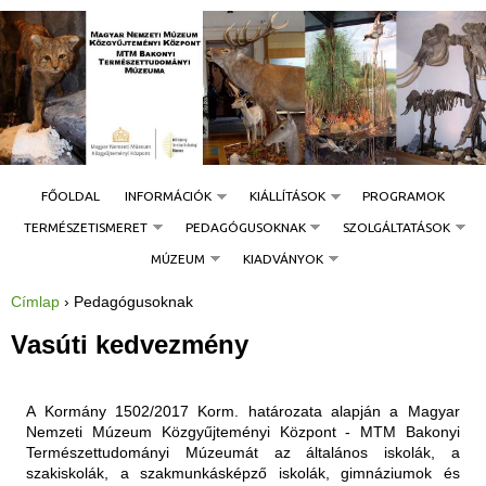
Jump to navigation
FŐOLDAL
INFORMÁCIÓK
KIÁLLÍTÁSOK
PROGRAMOK
TERMÉSZETISMERET
PEDAGÓGUSOKNAK
SZOLGÁLTATÁSOK
MÚZEUM
KIADVÁNYOK
Címlap
›
Pedagógusoknak
J
e
l
Vasúti kedvezmény
e
n
l
e
g
A Kormány 1502/2017 Korm. határozata alapján a Magyar
i
h
Nemzeti Múzeum Közgyűjteményi Központ - MTM Bakonyi
e
Természettudományi Múzeumát az általános iskolák, a
l
y
szakiskolák, a szakmunkásképző iskolák, gimnáziumok és