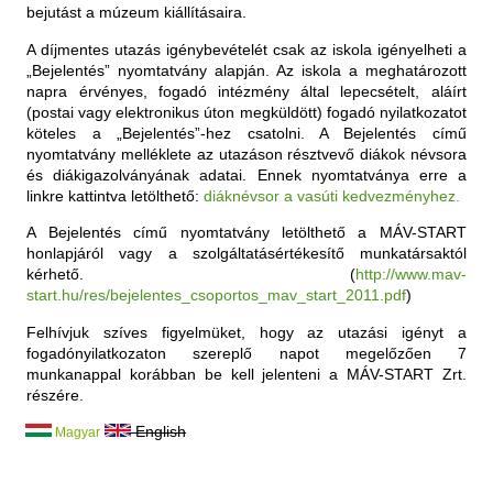
bejutást a múzeum kiállításaira.
A díjmentes utazás igénybevételét csak az iskola igényelheti a
„Bejelentés” nyomtatvány alapján. Az iskola a meghatározott
napra érvényes, fogadó intézmény által lepecsételt, aláírt
(postai vagy elektronikus úton megküldött) fogadó nyilatkozatot
köteles a „Bejelentés”-hez csatolni. A Bejelentés című
nyomtatvány melléklete az utazáson résztvevő diákok névsora
és diákigazolványának adatai. Ennek nyomtatványa erre a
linkre kattintva letölthető:
diáknévsor a vasúti kedvezményhez.
A Bejelentés című nyomtatvány letölthető a MÁV-START
honlapjáról vagy a szolgáltatásértékesítő munkatársaktól
kérhető. (
http://www.mav-
start.hu/res/bejelentes_csoportos_mav_start_2011.pdf
)
Felhívjuk szíves figyelmüket, hogy az utazási igényt a
fogadónyilatkozaton szereplő napot megelőzően 7
munkanappal korábban be kell jelenteni a MÁV-START Zrt.
részére.
English
Magyar