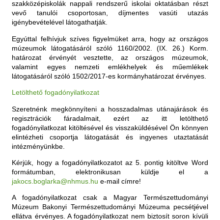
szakközépiskolák nappali rendszerű iskolai oktatásban részt
vevő tanulói csoportosan, díjmentes vasúti utazás
igénybevételével látogathatják.
Egyúttal felhívjuk szíves figyelmüket arra, hogy az országos
múzeumok látogatásáról szóló 1160/2002. (IX. 26.) Korm.
határozat érvényét vesztette, az országos múzeumok,
valamint egyes nemzeti emlékhelyek és műemlékek
látogatásáról szóló 1502/2017-es kormányhatározat érvényes.
Letölthető fogadónyilatkozat
Szeretnénk megkönnyíteni a hosszadalmas utánajárások és
regisztrációk fáradalmait, ezért az itt letölthető
fogadónyilatkozat kitöltésével és visszaküldésével Ön könnyen
elintézheti csoportja látogatását és ingyenes utaztatását
intézményünkbe.
Kérjük, hogy a fogadónyilatkozatot az 5. pontig kitöltve Word
formátumban, elektronikusan küldje el a
jakocs.boglarka@nhmus.hu
e-mail címre!
A fogadónyilatkozat csak a Magyar Természettudományi
Múzeum Bakonyi Természettudományi Múzeuma pecsétjével
ellátva érvényes. A fogadónyilatkozat nem biztosít soron kívüli