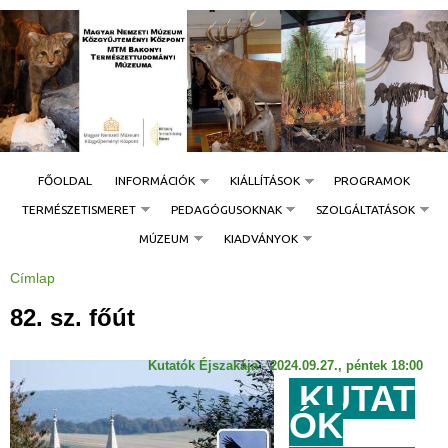
Jump to navigation
FŐOLDAL
INFORMÁCIÓK
KIÁLLÍTÁSOK
PROGRAMOK
TERMÉSZETISMERET
PEDAGÓGUSOKNAK
SZOLGÁLTATÁSOK
MÚZEUM
KIADVÁNYOK
Címlap
J
e
l
82. sz. főút
e
n
l
e
Kutatók Éjszakája - 2024.09.27., péntek 18:00
g
i
KUTAT
h
e
ÓK
l
y