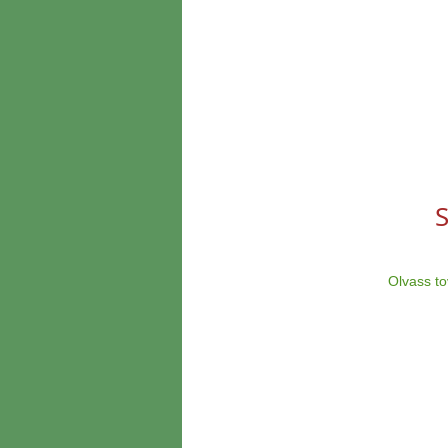
S
Olvass t