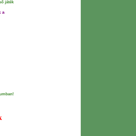
ső játék
k a
eumban!
k