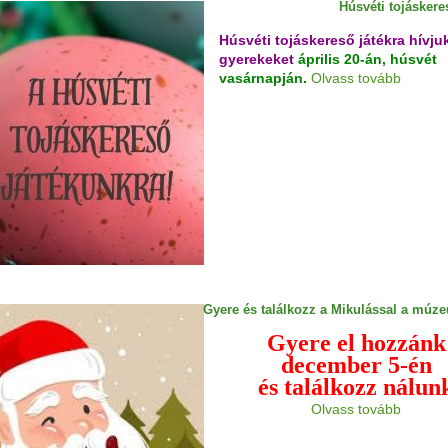
Húsvéti tojáskere
Húsvéti tojáskereső játékra hívju
gyerekeket
április 20-án, húsvét
vasárnapján.
Olvass tovább
Gyere és találkozz a Mikulással a múz
Gyere el hozzánk
december 5-én
és találkozz nálun
Olvass tovább