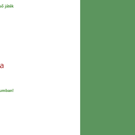
ső játék
ra
eumban!