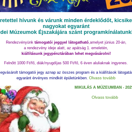
retettel hívunk és várunk minden érdeklődőt, kicsike
nagyokat egyaránt
idei Múzeumok Éjszakájára szánt programkínálatunk
Rendezvényünk
támogatói jeggyel látogatható
,amelyet június 20-án,
a rendezvény ideje alatt, az apátság 1. emeletén,
kiállításunk jegypénztárában lehet megvásárolni!
Felnőtt 1000 Ft/fő, diák/nyugdíjas 500 Ft/fő, 6 éven aluliaknak ingyenes.
egvásárolt támogatói jegy aznap az összes program és a kiállítások látogatá
Olvass tovább
egyaránt érvényes mindkét épületünkben.
MIKULÁS A MÚZEUMBAN - 2025
Olvass tovább