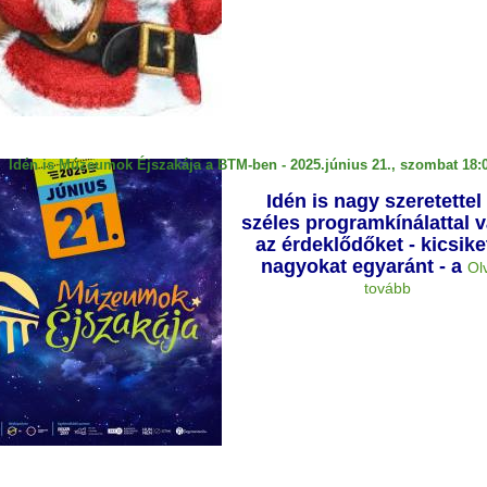
Idén is Múzeumok Éjszakája a BTM-ben - 2025.június 21., szombat 18:0
Idén is nagy szeretettel
széles programkínálattal v
az érdeklődőket - kicsike
nagyokat egyaránt - a
Ol
tovább