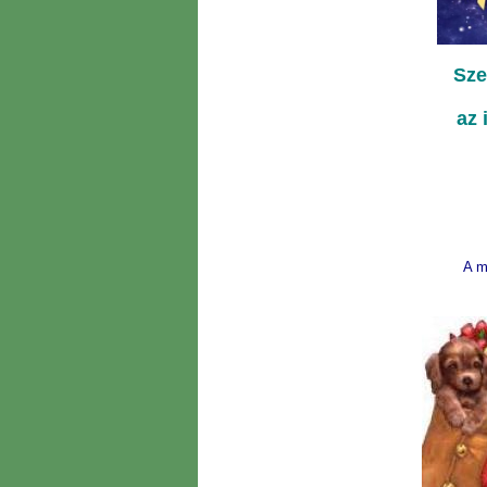
Sze
az 
A m