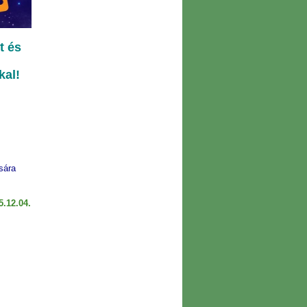
t és
kal!
sára
.12.04.