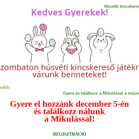
Húsvéti kincskere
Kedves Gyerekek!
zombaton húsvéti kincskereső játék
várunk benneteket!
ovább
Gyere és találkozz a Mikulással a múz
Gyere el hozzánk december 5-én
és találkozz nálunk
a Mikulással!
REGISZTRÁCIÓ