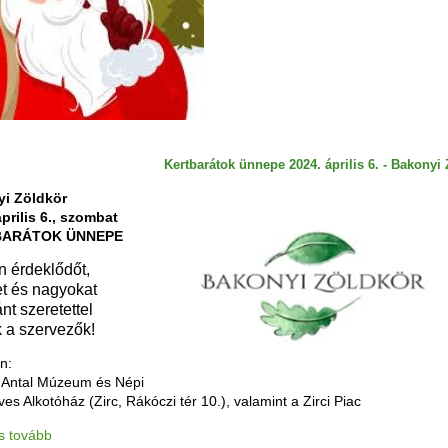
Kertbarátok ünnepe 2024. április 6. - Bakonyi
i Zöldkör
április 6., szombat
BARÁTOK ÜNNEPE
 érdeklődőt,
et és nagyokat
nt szeretettel
k a szervezők!
n:
 Antal Múzeum és Népi
s Alkotóház (Zirc, Rákóczi tér 10.), valamint a Zirci Piac
s tovább