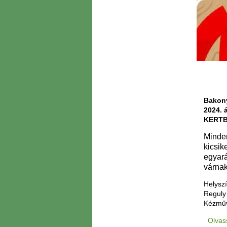
Bakony
2024. 
KERT
Minden
kicsik
egyará
várna
Helyszí
Reguly
Kézműve
Olvas