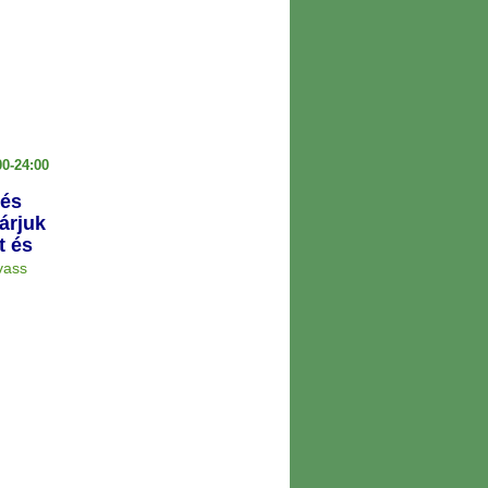
0-24:00
 és
árjuk
t és
vass