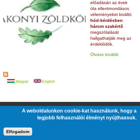
előadásán az évek
óta ellentmondásos
véleményeket kiváltó
hód-kérdésben
három szakértő
megszólalását
hallgathatják meg az
érdeklődők.
Olvass tovább
Magyar
English
A weboldalunkon cookie-kat használunk, hogy a
/
/
/
ÁLLÁSOK
ÜVEGZSEB
KÖZÉRDEKŰ ADATOK
legjobb felhasználói élményt nyújthassuk.
/
/
/
BARÁTI KÖR
PÁLYÁZATOK
JOGI NYILATKOZATOK
IMPRESSZUM
Elfogadom