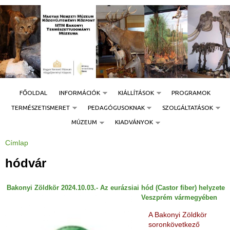
Jump to navigation
FŐOLDAL
INFORMÁCIÓK
KIÁLLÍTÁSOK
PROGRAMOK
TERMÉSZETISMERET
PEDAGÓGUSOKNAK
SZOLGÁLTATÁSOK
MÚZEUM
KIADVÁNYOK
Címlap
J
e
l
hódvár
e
n
l
e
Bakonyi Zöldkör 2024.10.03.- Az eurázsiai hód (Castor fiber) helyzete
g
i
Veszprém vármegyében
h
e
A Bakonyi Zöldkör
l
y
soronkövetkező