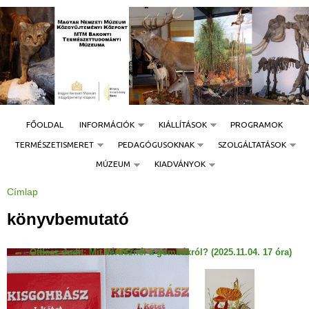
Jump to navigation
FŐOLDAL
INFORMÁCIÓK
KIÁLLÍTÁSOK
PROGRAMOK
TERMÉSZETISMERET
PEDAGÓGUSOKNAK
SZOLGÁLTATÁSOK
MÚZEUM
KIADVÁNYOK
Címlap
J
e
l
könyvbemutató
e
n
l
e
Ottlecz Judit: Mit kérdeznél a gombákról? (2025.11.04. 17 óra)
g
i
h
e
l
y