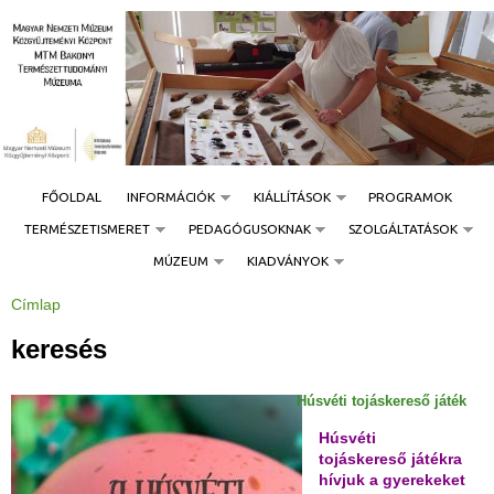
Jump to navigation
FŐOLDAL
INFORMÁCIÓK
KIÁLLÍTÁSOK
PROGRAMOK
TERMÉSZETISMERET
PEDAGÓGUSOKNAK
SZOLGÁLTATÁSOK
MÚZEUM
KIADVÁNYOK
Címlap
J
e
l
keresés
e
n
l
e
Húsvéti tojáskereső játék
g
i
h
Húsvéti
e
tojáskereső játékra
l
y
hívjuk a gyerekeket