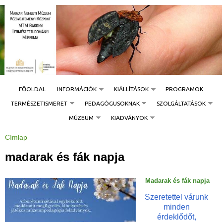
Jump to navigation
FŐOLDAL
INFORMÁCIÓK
KIÁLLÍTÁSOK
PROGRAMOK
TERMÉSZETISMERET
PEDAGÓGUSOKNAK
SZOLGÁLTATÁSOK
MÚZEUM
KIADVÁNYOK
Címlap
J
e
l
madarak és fák napja
e
n
l
e
Madarak és fák napja
g
i
h
Szeretettel várunk
e
minden
l
y
érdeklődőt,