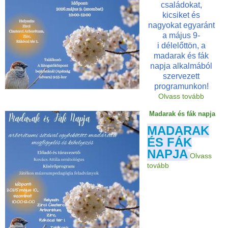
családokat,
kicsiket és
nagyokat egyaránt
a május 9-
i délelőttön, a
madarak és fák
napja alkalmából
szervezett
programunkon!
Olvass tovább
Madarak és fák napja
MADARAK
ÉS FÁK
NAPJA
Olvass
tovább