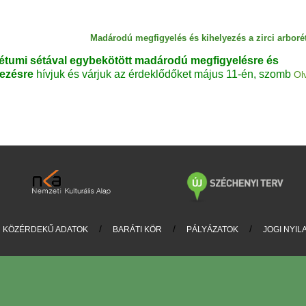
Madárodú megfigyelés és kihelyezés a zirci arbor
étumi sétával egybekötött madárodú megfigyelésre és
yezésre
hívjuk és várjuk az érdeklődőket május 11-én, szomb
Ol
/
/
/
/
KÖZÉRDEKŰ ADATOK
BARÁTI KÖR
PÁLYÁZATOK
JOGI NYIL