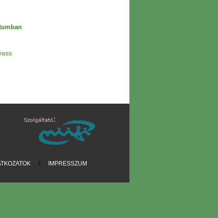
étumban
vass
/
ATKOZATOK
IMPRESSZUM