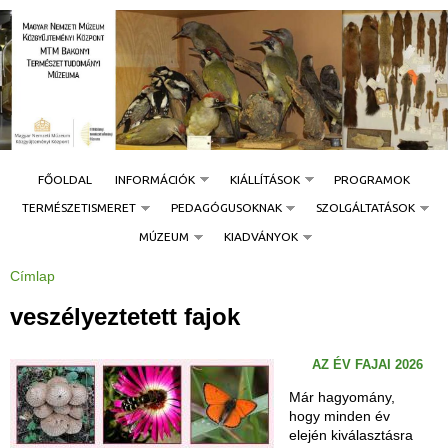
Jump to navigation
FŐOLDAL
INFORMÁCIÓK
KIÁLLÍTÁSOK
PROGRAMOK
TERMÉSZETISMERET
PEDAGÓGUSOKNAK
SZOLGÁLTATÁSOK
MÚZEUM
KIADVÁNYOK
Címlap
J
e
l
veszélyeztetett fajok
e
n
l
e
AZ ÉV FAJAI 2026
g
i
h
Már hagyomány,
e
hogy minden év
l
y
elején kiválasztásra