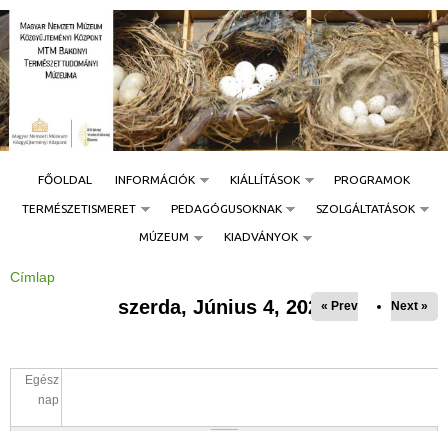
Jump to navigation
FŐOLDAL
INFORMÁCIÓK
KIÁLLÍTÁSOK
PROGRAMOK
TERMÉSZETISMERET
PEDAGÓGUSOKNAK
SZOLGÁLTATÁSOK
MÚZEUM
KIADVÁNYOK
Címlap
J
e
szerda, Június 4, 2025
« Prev
Next »
l
e
n
l
e
g
Egész
i
h
nap
e
l
y