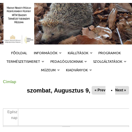
Jump to navigation
FŐOLDAL
INFORMÁCIÓK
KIÁLLÍTÁSOK
PROGRAMOK
TERMÉSZETISMERET
PEDAGÓGUSOKNAK
SZOLGÁLTATÁSOK
MÚZEUM
KIADVÁNYOK
Címlap
J
e
szombat, Augusztus 9, 2025
« Prev
Next »
l
e
n
l
e
g
Egész
i
h
nap
e
l
y