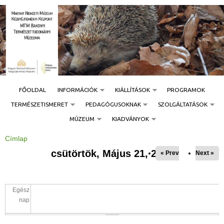
Jump to navigation
FŐOLDAL
INFORMÁCIÓK
KIÁLLÍTÁSOK
PROGRAMOK
TERMÉSZETISMERET
PEDAGÓGUSOKNAK
SZOLGÁLTATÁSOK
MÚZEUM
KIADVÁNYOK
Címlap
J
e
csütörtök, Május 21, 2026
« Prev
Next »
l
e
n
l
e
g
Egész
i
h
nap
e
l
y