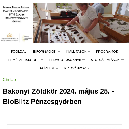
Jump to navigation
FŐOLDAL
INFORMÁCIÓK
KIÁLLÍTÁSOK
PROGRAMOK
TERMÉSZETISMERET
PEDAGÓGUSOKNAK
SZOLGÁLTATÁSOK
MÚZEUM
KIADVÁNYOK
Címlap
J
e
l
Bakonyi Zöldkör 2024. május 25. -
e
n
l
BioBlitz Pénzesgyőrben
e
g
i
h
e
l
y