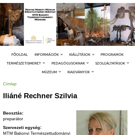
Jump to navigation
FŐOLDAL
INFORMÁCIÓK
KIÁLLÍTÁSOK
PROGRAMOK
TERMÉSZETISMERET
PEDAGÓGUSOKNAK
SZOLGÁLTATÁSOK
MÚZEUM
KIADVÁNYOK
Címlap
J
e
l
Iliáné Rechner Szilvia
e
n
l
e
g
Beosztás:
i
preparátor
h
e
l
Szervezeti egység:
y
MTM Bakonyi Természettudományi