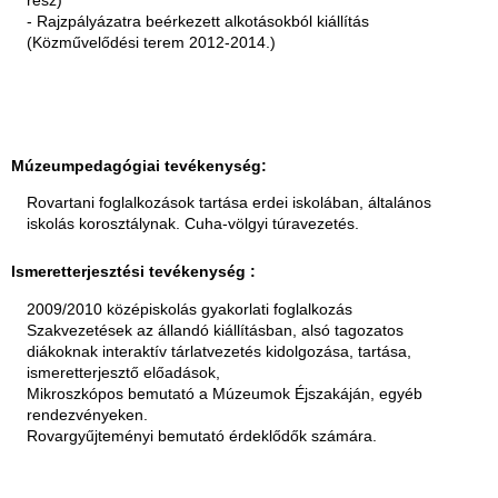
rész)
- Rajzpályázatra beérkezett alkotásokból kiállítás
(Közművelődési terem 2012-2014.)
Múzeumpedagógiai tevékenység:
Rovartani foglalkozások tartása erdei iskolában, általános
iskolás korosztálynak. Cuha-völgyi túravezetés.
Ismeretterjesztési tevékenység :
2009/2010 középiskolás gyakorlati foglalkozás
Szakvezetések az állandó kiállításban, alsó tagozatos
diákoknak interaktív tárlatvezetés kidolgozása, tartása,
ismeretterjesztő előadások,
Mikroszkópos bemutató a Múzeumok Éjszakáján, egyéb
rendezvényeken.
Rovargyűjteményi bemutató érdeklődők számára.