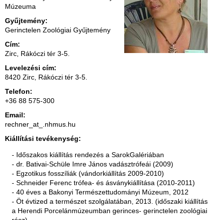
Múzeuma
Gyűjtemény:
Gerinctelen Zoológiai Gyűjtemény
Cím:
Zirc, Rákóczi tér 3-5.
Levelezési cím:
8420 Zirc, Rákóczi tér 3-5.
Telefon:
+36 88 575-300
Email:
rechner_at_.nhmus.hu
Kiállítási tevékenység:
- Időszakos kiállítás rendezés a SarokGalériában
- dr. Bativai-Schüle Imre János vadásztrófeái (2009)
- Egzotikus fosszíliák (vándorkiállítás 2009-2010)
- Schneider Ferenc trófea- és ásványkiállítása (2010-2011)
- 40 éves a Bakonyi Természettudományi Múzeum, 2012
- Öt évtized a természet szolgálatában, 2013. (időszaki kiállítás
a Herendi Porcelánmúzeumban gerinces- gerinctelen zoológiai