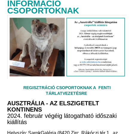
INFORMÁCIÓ
CSOPORTOKNAK
REGISZTRÁCIÓ CSOPORTOKNAK A FENTI
TÁRLATVEZETÉSRE
AUSZTRÁLIA - AZ ELSZIGETELT
KONTINENS
2024. február végéig látogatható időszaki
kiállítás
Helyszín: SarokGaléria (8420 Zirc, Rákóczi tér 1., az