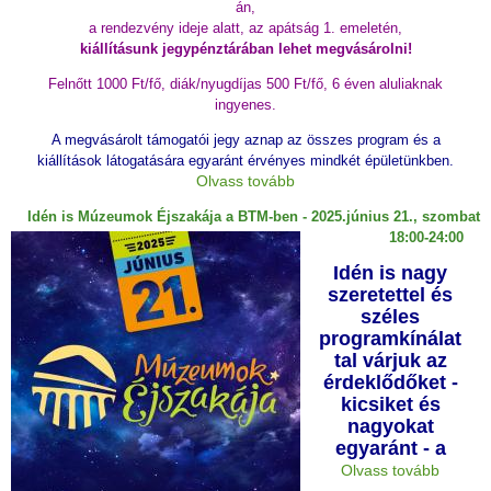
án,
a rendezvény ideje alatt, az apátság 1. emeletén,
kiállításunk jegypénztárában lehet megvásárolni!
Felnőtt 1000 Ft/fő, diák/nyugdíjas 500 Ft/fő, 6 éven aluliaknak
ingyenes.
A megvásárolt támogatói jegy aznap az összes program és a
kiállítások látogatására egyaránt érvényes mindkét épületünkben.
Olvass tovább
Idén is Múzeumok Éjszakája a BTM-ben - 2025.június 21., szombat
18:00-24:00
Idén is nagy
szeretettel és
széles
programkínálat
tal várjuk az
érdeklődőket -
kicsiket és
nagyokat
egyaránt - a
Olvass tovább