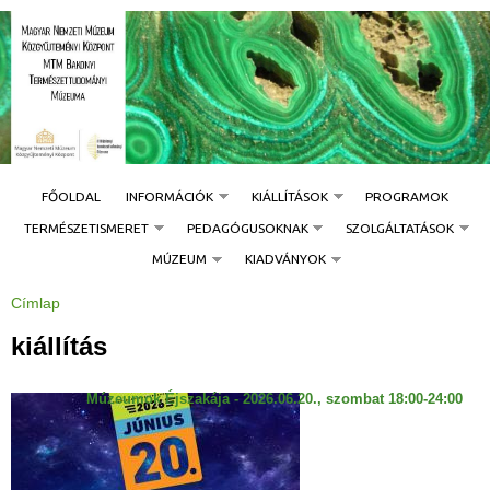
Jump to navigation
FŐOLDAL
INFORMÁCIÓK
KIÁLLÍTÁSOK
PROGRAMOK
TERMÉSZETISMERET
PEDAGÓGUSOKNAK
SZOLGÁLTATÁSOK
MÚZEUM
KIADVÁNYOK
Címlap
J
e
l
kiállítás
e
n
l
e
Múzeumok Éjszakája - 2026.06.20., szombat 18:00-24:00
g
i
h
e
l
y