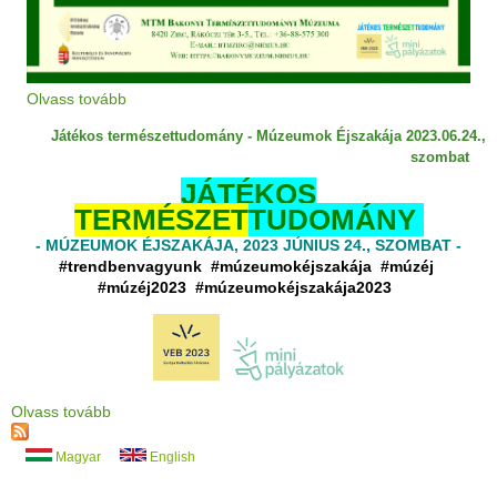
Olvass tovább
Játékos természettudomány - Múzeumok Éjszakája 2023.06.24.,
szombat
JÁTÉKOS
TERMÉSZET
TUDOMÁNY
- MÚZEUMOK ÉJSZAKÁJA, 2023 JÚNIUS 24., SZOMBAT -
#trendbenvagyunk
#múzeumokéjszakája #múzéj
#múzéj2023 #múzeumokéjszakája2023
Olvass tovább
Magyar
English