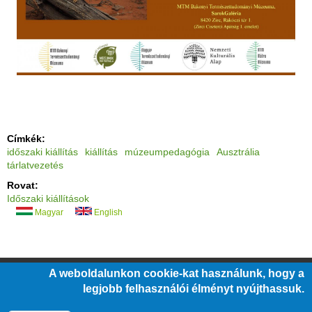
Címkék:
időszaki kiállítás
kiállítás
múzeumpedagógia
Ausztrália
tárlatvezetés
Rovat:
Időszaki kiállítások
Magyar
English
A weboldalunkon cookie-kat használunk, hogy a
/
/
/
ÁLLÁSOK
ÜVEGZSEB
KÖZÉRDEKŰ ADATOK
legjobb felhasználói élményt nyújthassuk.
/
/
/
BARÁTI KÖR
PÁLYÁZATOK
JOGI NYILATKOZATOK
IMPRESSZUM