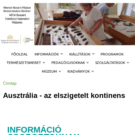
Jump to navigation
FŐOLDAL
INFORMÁCIÓK
KIÁLLÍTÁSOK
PROGRAMOK
TERMÉSZETISMERET
PEDAGÓGUSOKNAK
SZOLGÁLTATÁSOK
MÚZEUM
KIADVÁNYOK
Címlap
J
e
l
Ausztrália - az elszigetelt kontinens
e
n
l
e
g
i
h
e
l
INFORMÁCIÓ
y